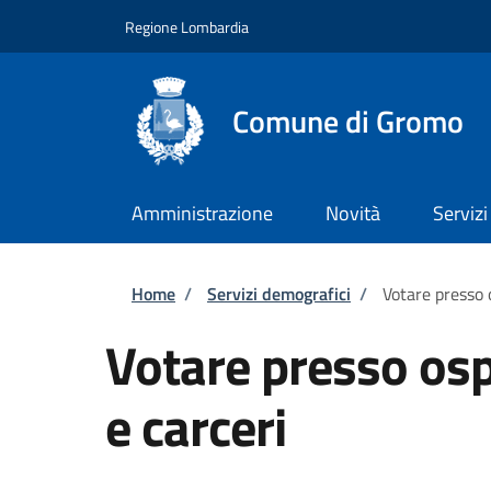
Salta al contenuto principale
Skip to footer content
Regione Lombardia
Comune di Gromo
Amministrazione
Novità
Servizi
Briciole di pane
Home
/
Servizi demografici
/
Votare presso o
Votare presso osp
e carceri