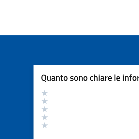
Quanto sono chiare le info
Valutazione
Valuta 5 stelle su 5
Valuta 4 stelle su 5
Valuta 3 stelle su 5
Valuta 2 stelle su 5
Valuta 1 stelle su 5