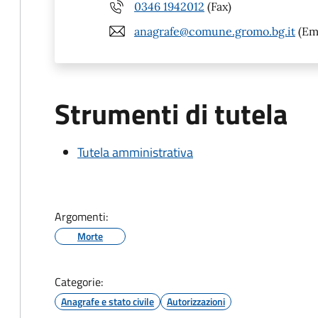
0346 1942012
(Fax)
anagrafe@comune.gromo.bg.it
(Ema
Strumenti di tutela
Tutela amministrativa
Argomenti:
Morte
Categorie:
Anagrafe e stato civile
Autorizzazioni