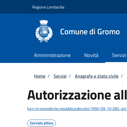
Salta al contenuto principale
Skip to footer content
Regione Lombardia
Comune di Gromo
Amministrazione
Novità
Servizi
Briciole di pane
Home
/
Servizi
/
Anagrafe e stato civile
/
Autorizzazione al
(
urn:nir:presidente.repubblica:decreto:1990-09-10;285~ar
Servizio attivo