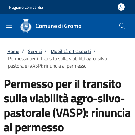
Salta al contenuto principale
Skip to footer content
Regione Lombardia
Comune di Gromo
Briciole di pane
Home
/
Servizi
/
Mobilità e trasporti
/
Permesso per il transito sulla viabilità agro-silvo-
pastorale (VASP): rinuncia al permesso
Permesso per il transito
sulla viabilità agro-silvo-
pastorale (VASP): rinuncia
al permesso