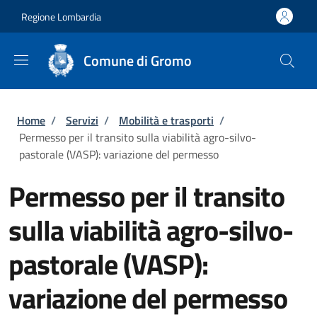
Salta al contenuto principale
Skip to footer content
Regione Lombardia
Comune di Gromo
Briciole di pane
Home
/
Servizi
/
Mobilità e trasporti
/
Permesso per il transito sulla viabilità agro-silvo-
pastorale (VASP): variazione del permesso
Permesso per il transito
sulla viabilità agro-silvo-
pastorale (VASP):
variazione del permesso