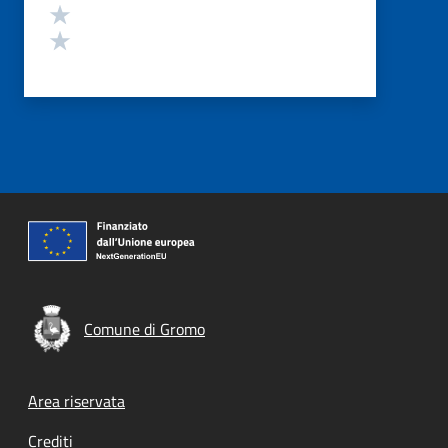
Valuta 2 stelle su 5
Valuta 1 stelle su 5
Comune di Gromo
Footer menu
Area riservata
Crediti