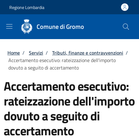
Salta al contenuto principale
Skip to footer content
Regione Lombardia
Comune di Gromo
Briciole di pane
Home
/
Servizi
/
Tributi, finanze e contravvenzioni
/
Accertamento esecutivo: rateizzazione dell'importo
dovuto a seguito di accertamento
Accertamento esecutivo:
rateizzazione dell'importo
dovuto a seguito di
accertamento