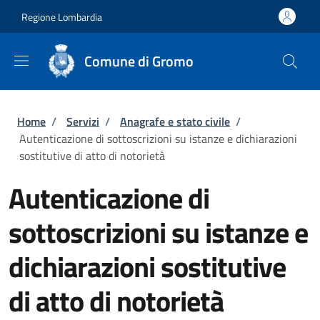
Salta al contenuto principale
Skip to footer content
Regione Lombardia
Comune di Gromo
Briciole di pane
Home
/
Servizi
/
Anagrafe e stato civile
/
Autenticazione di sottoscrizioni su istanze e dichiarazioni
sostitutive di atto di notorietà
Autenticazione di
sottoscrizioni su istanze e
dichiarazioni sostitutive
di atto di notorietà