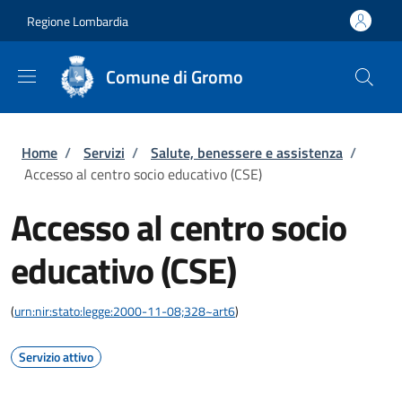
Salta al contenuto principale
Skip to footer content
Regione Lombardia
Comune di Gromo
Briciole di pane
Home
/
Servizi
/
Salute, benessere e assistenza
/
Accesso al centro socio educativo (CSE)
Accesso al centro socio
educativo (CSE)
(
urn:nir:stato:legge:2000-11-08;328~art6
)
Servizio attivo