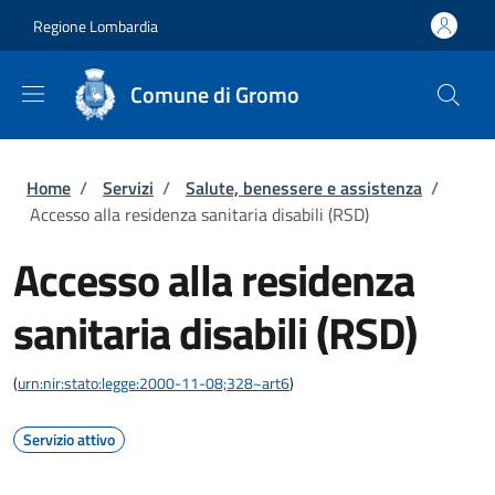
Salta al contenuto principale
Skip to footer content
Regione Lombardia
Comune di Gromo
Briciole di pane
Home
/
Servizi
/
Salute, benessere e assistenza
/
Accesso alla residenza sanitaria disabili (RSD)
Accesso alla residenza
sanitaria disabili (RSD)
(
urn:nir:stato:legge:2000-11-08;328~art6
)
Servizio attivo