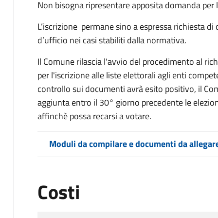
Non bisogna ripresentare apposita domanda per le
L’iscrizione permane sino a espressa richiesta di 
d’ufficio nei casi stabiliti dalla normativa.
Il Comune rilascia l'avvio del procedimento al ri
per l'iscrizione alle liste elettorali agli enti comp
controllo sui documenti avrà esito positivo, il Comu
aggiunta entro il 30° giorno precedente le elezion
affinchè possa recarsi a votare.
Moduli da compilare e documenti da allegar
Costi
Tipo di pagamento
Importo