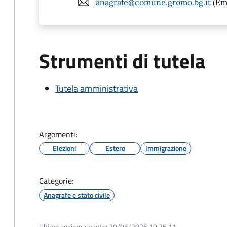
anagrafe@comune.gromo.bg.it
(Ema
Strumenti di tutela
Tutela amministrativa
Argomenti:
Elezioni
Estero
Immigrazione
Categorie:
Anagrafe e stato civile
Ultimo aggiornamento:
20/05/2026 10:25.11