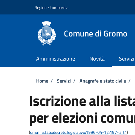
Salta al contenuto principale
Skip to footer content
Regione Lombardia
Comune di Gromo
Amministrazione
Novità
Servizi
Briciole di pane
Home
/
Servizi
/
Anagrafe e stato civile
/
Iscrizione alla lis
per elezioni comu
(
urn:nir:stato:decreto.legislativo:1996-04-12;197~art1
)