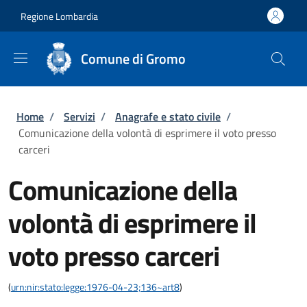
Salta al contenuto principale
Skip to footer content
Regione Lombardia
Comune di Gromo
Briciole di pane
Home
/
Servizi
/
Anagrafe e stato civile
/
Comunicazione della volontà di esprimere il voto presso
carceri
Comunicazione della
volontà di esprimere il
voto presso carceri
(
urn:nir:stato:legge:1976-04-23;136~art8
)