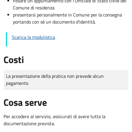
fissare un appuntamento con l'Ufficiale di Stato civile del
Comune di residenza
presentarsi personalmente in Comune per la consegna
portando con sè un documento d'identità.
Scarica la modulistica
Costi
Tipo di pagamento
Importo
La presentazione della pratica non prevede alcun
pagamento
Cosa serve
Per accedere al servizio, assicurati di avere tutta la
documentazione prevista.