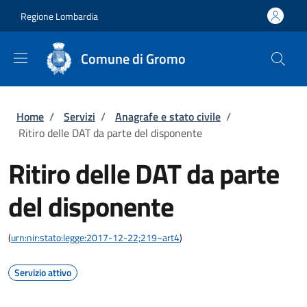
Salta al contenuto principale
Skip to footer content
Regione Lombardia
Comune di Gromo
Briciole di pane
Home
/
Servizi
/
Anagrafe e stato civile
/
Ritiro delle DAT da parte del disponente
Ritiro delle DAT da parte
del disponente
(
urn:nir:stato:legge:2017-12-22;219~art4
)
Servizio attivo