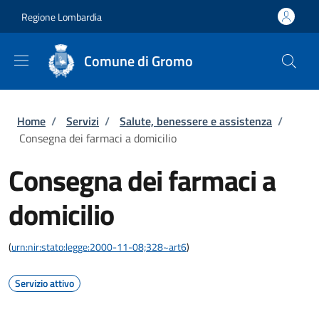
Salta al contenuto principale
Skip to footer content
Regione Lombardia
Comune di Gromo
Briciole di pane
Home
/
Servizi
/
Salute, benessere e assistenza
/
Consegna dei farmaci a domicilio
Consegna dei farmaci a
domicilio
(
urn:nir:stato:legge:2000-11-08;328~art6
)
Servizio attivo