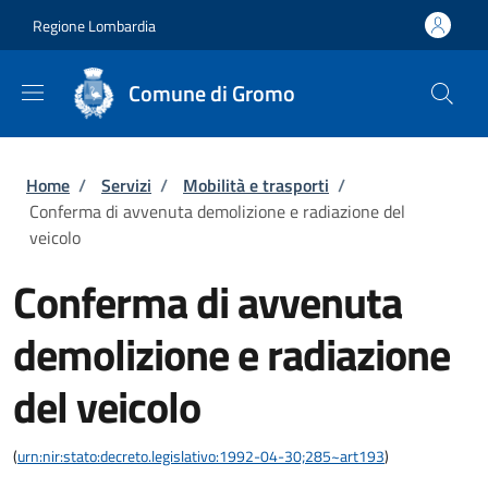
Salta al contenuto principale
Skip to footer content
Regione Lombardia
Comune di Gromo
Briciole di pane
Home
/
Servizi
/
Mobilità e trasporti
/
Conferma di avvenuta demolizione e radiazione del
veicolo
Conferma di avvenuta
demolizione e radiazione
del veicolo
(
urn:nir:stato:decreto.legislativo:1992-04-30;285~art193
)