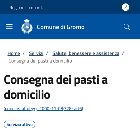
Salta al contenuto principale
Skip to footer content
Regione Lombardia
Comune di Gromo
Briciole di pane
Home
/
Servizi
/
Salute, benessere e assistenza
/
Consegna dei pasti a domicilio
Consegna dei pasti a
domicilio
(
urn:nir:stato:legge:2000-11-08;328~art6
)
Servizio attivo