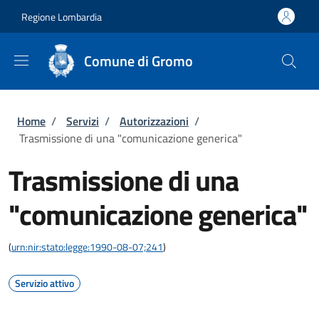
Salta al contenuto principale
Skip to footer content
Regione Lombardia
Comune di Gromo
Briciole di pane
Home
/
Servizi
/
Autorizzazioni
/
Trasmissione di una "comunicazione generica"
Trasmissione di una
"comunicazione generica"
(
urn:nir:stato:legge:1990-08-07;241
)
Servizio attivo