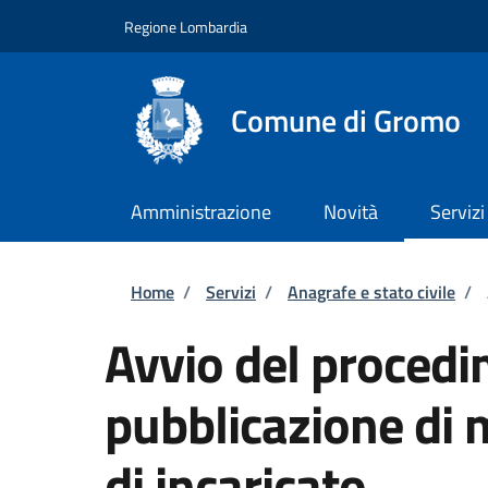
Salta al contenuto principale
Skip to footer content
Regione Lombardia
Comune di Gromo
Amministrazione
Novità
Servizi
Briciole di pane
Home
/
Servizi
/
Anagrafe e stato civile
/
Avvio del procedi
pubblicazione di 
di incaricato