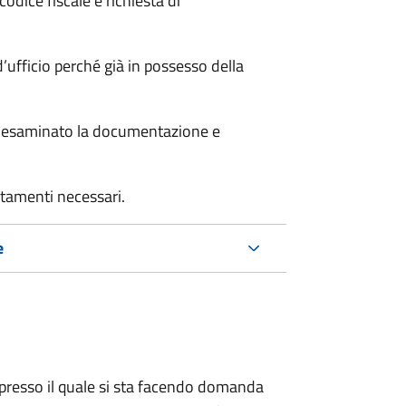
odice fiscale e richiesta di
’ufficio perché già in possesso della
er esaminato la documentazione e
rtamenti necessari.
e
presso il quale si sta facendo domanda