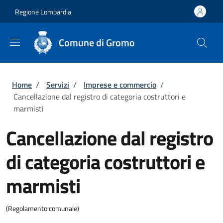
Salta al contenuto principale
Skip to footer content
Regione Lombardia
Comune di Gromo
Briciole di pane
Home
/
Servizi
/
Imprese e commercio
/
Cancellazione dal registro di categoria costruttori e
marmisti
Cancellazione dal registro
di categoria costruttori e
marmisti
(Regolamento comunale)