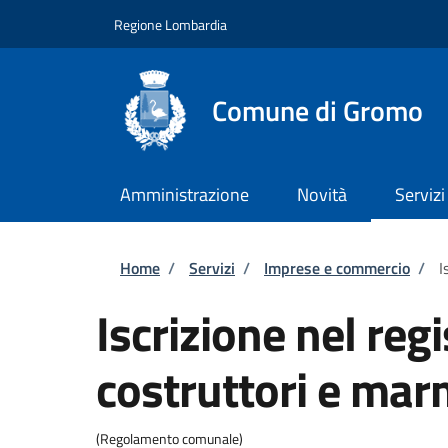
Salta al contenuto principale
Skip to footer content
Regione Lombardia
Comune di Gromo
Amministrazione
Novità
Servizi
Briciole di pane
Home
/
Servizi
/
Imprese e commercio
/
I
Iscrizione nel reg
costruttori e mar
(Regolamento comunale)