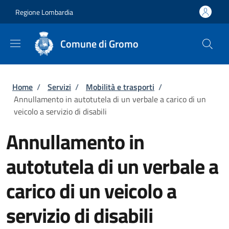
Salta al contenuto principale
Skip to footer content
Regione Lombardia
Comune di Gromo
Briciole di pane
Home
/
Servizi
/
Mobilità e trasporti
/
Annullamento in autotutela di un verbale a carico di un
veicolo a servizio di disabili
Annullamento in
autotutela di un verbale a
carico di un veicolo a
servizio di disabili