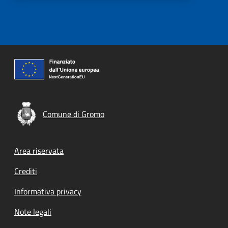
Comune di Gromo
Footer menu
Area riservata
Crediti
Informativa privacy
Note legali