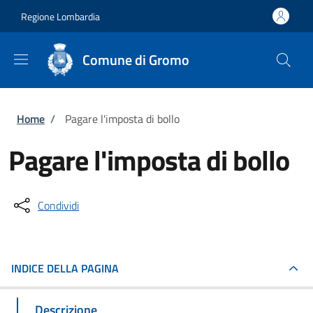
Salta al contenuto principale
Skip to footer content
Regione Lombardia
Comune di Gromo
Briciole di pane
Home
/
Pagare l'imposta di bollo
Pagare l'imposta di bollo
Condividi
INDICE DELLA PAGINA
Descrizione