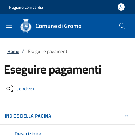
Salta al contenuto principale
Skip to footer content
Regione Lombardia
Comune di Gromo
Briciole di pane
Home
/
Eseguire pagamenti
Eseguire pagamenti
Condividi
INDICE DELLA PAGINA
Descrizione