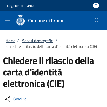
Salta al contenuto principale
Skip to footer content
Regione Lombardia
Comune di Gromo
Briciole di pane
Home
/
Servizi demografici
/
Chiedere il rilascio della carta d'identità elettronica (CIE)
Chiedere il rilascio della
carta d'identità
elettronica (CIE)
Condividi