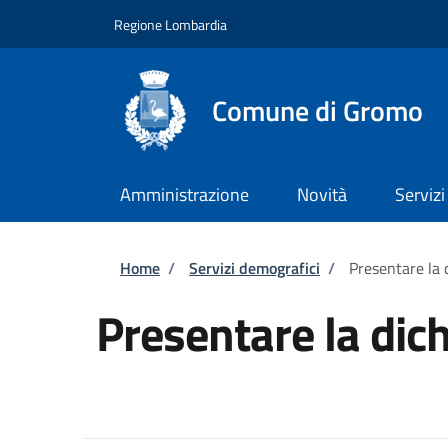
Salta al contenuto principale
Skip to footer content
Regione Lombardia
Comune di Gromo
Amministrazione
Novità
Servizi
Briciole di pane
Home
/
Servizi demografici
/
Presentare la 
Presentare la dic