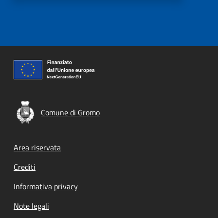
Comune di Gromo
Footer menu
Area riservata
Crediti
Informativa privacy
Note legali