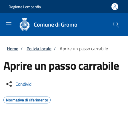
Salta al contenuto principale
Skip to footer content
Regione Lombardia
Comune di Gromo
Briciole di pane
Home
/
Polizia locale
/
Aprire un passo carrabile
Aprire un passo carrabile
Condividi
Normativa di riferimento