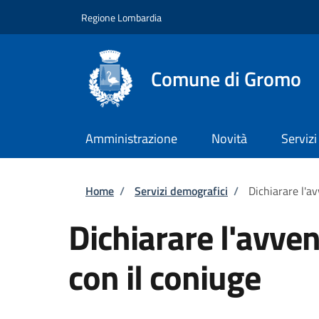
Salta al contenuto principale
Skip to footer content
Regione Lombardia
Comune di Gromo
Amministrazione
Novità
Servizi
Briciole di pane
Home
/
Servizi demografici
/
Dichiarare l'av
Dichiarare l'avven
con il coniuge