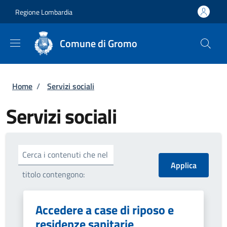
Salta al contenuto principale
Skip to footer content
Regione Lombardia
Comune di Gromo
Briciole di pane
Home
/
Servizi sociali
Servizi sociali
Cerca i contenuti che nel
titolo contengono:
Accedere a case di riposo e
residenze sanitarie