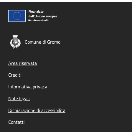
Comune di Gromo
Footer menu
Area riservata
Crediti
Informativa privacy
Note legali
Dichiarazione di accessibilità
Contatti