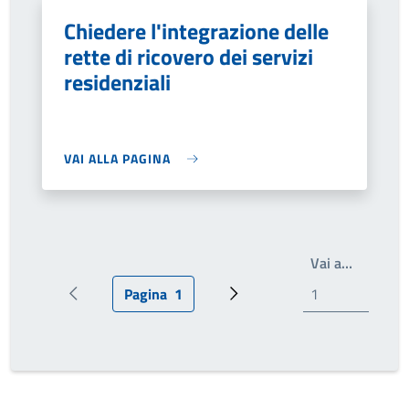
Chiedere l'integrazione delle
rette di ricovero dei servizi
residenziali
VAI ALLA PAGINA
Scrivi il
Vai a…
Pagina
1
Pagina precedente
Pagina attuale
Pagina successiva