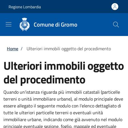
Salta al contenuto principale
Skip to footer content
Regione Lombardia
Comune di Gromo
Briciole di pane
Home
/
Ulteriori immobili oggetto del procedimento
Ulteriori immobili oggetto
del procedimento
Quando un'istanza riguarda più immobili catastali (particelle
terreni o unità immobiliare urbane), al modulo principale deve
essere allegato il seguente modulo con l'elenco dettagliato di
tutte le ulteriori particelle terreni o eventuali unità
immobiliare urbane, indicando come già avvenuto nel modulo
principale eventuale sezione, foglio, mappale ed eventuale