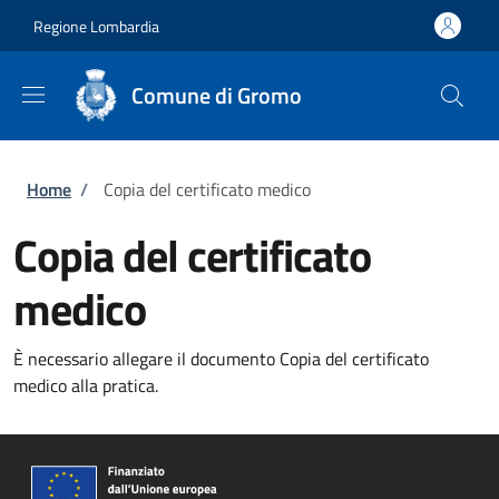
Salta al contenuto principale
Skip to footer content
Regione Lombardia
Comune di Gromo
Briciole di pane
Home
/
Copia del certificato medico
Copia del certificato
medico
È necessario allegare il documento Copia del certificato
medico alla pratica.