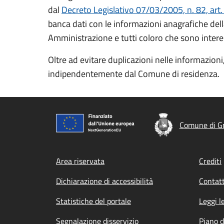
dal
Decreto Legislativo 07/03/2005, n. 82, art.
banca dati con le informazioni anagrafiche del
Amministrazione e tutti coloro che sono interessat
Oltre ad evitare duplicazioni nelle informazioni,
indipendentemente dal Comune di residenza.
Comune di G
Footer menu
Area riservata
Crediti
Dichiarazione di accessibilità
Contatt
Statistiche del portale
Leggi l
Segnalazione disservizio
Piano d