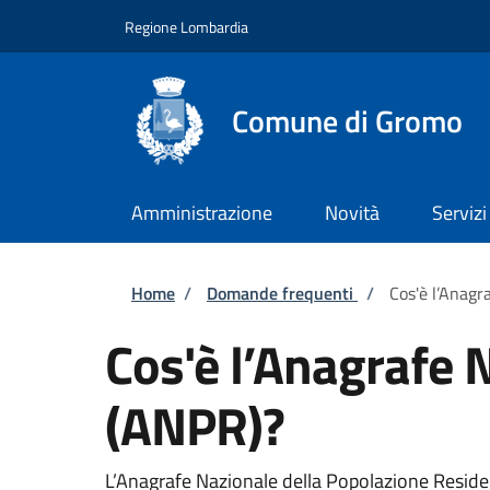
Salta al contenuto principale
Skip to footer content
Regione Lombardia
Comune di Gromo
Amministrazione
Novità
Servizi
Briciole di pane
Home
/
Domande frequenti
/
Cos'è l’Anagr
Cos'è l’Anagrafe 
(ANPR)?
L’Anagrafe Nazionale della Popolazione Resident