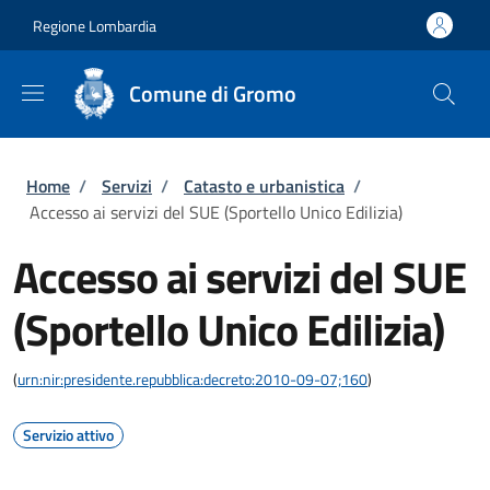
Salta al contenuto principale
Skip to footer content
Regione Lombardia
Comune di Gromo
Briciole di pane
Home
/
Servizi
/
Catasto e urbanistica
/
Accesso ai servizi del SUE (Sportello Unico Edilizia)
Accesso ai servizi del SUE
(Sportello Unico Edilizia)
(
urn:nir:presidente.repubblica:decreto:2010-09-07;160
)
Servizio attivo