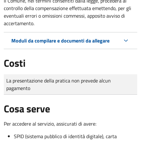
Il Comune, nei termini consentiti dalla legge, procederà al
controllo della compensazione effettuata emettendo, per gli
eventuali errori o omissioni commessi, apposito avviso di
accertamento.
Moduli da compilare e documenti da allegare
Costi
Tipo di pagamento
Importo
La presentazione della pratica non prevede alcun
pagamento
Cosa serve
Per accedere al servizio, assicurati di avere:
SPID (sistema pubblico di identità digitale), carta