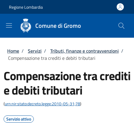
Salta al contenuto principale
Skip to footer content
Regione Lombardia
Comune di Gromo
Briciole di pane
Home
/
Servizi
/
Tributi, finanze e contravvenzioni
/
Compensazione tra crediti e debiti tributari
Compensazione tra crediti
e debiti tributari
(
urn:nir:stato:decreto.legge:2010-05-31;78
)
Servizio attivo