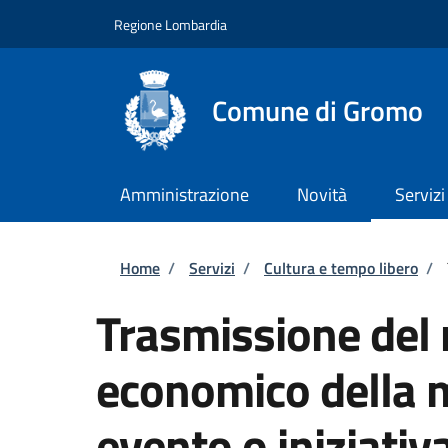
Salta al contenuto principale
Skip to footer content
Regione Lombardia
Comune di Gromo
Amministrazione
Novità
Servizi
Briciole di pane
Home
/
Servizi
/
Cultura e tempo libero
/
Trasmissione del 
economico della 
evento o iniziativ