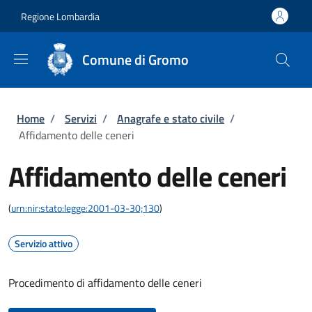
Salta al contenuto principale
Skip to footer content
Regione Lombardia
Comune di Gromo
Briciole di pane
Home
/
Servizi
/
Anagrafe e stato civile
/
Affidamento delle ceneri
Affidamento delle ceneri
(
urn:nir:stato:legge:2001-03-30;130
)
Servizio attivo
Procedimento di affidamento delle ceneri