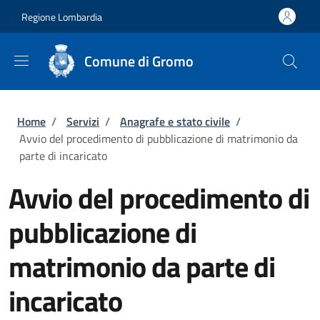
Salta al contenuto principale
Skip to footer content
Regione Lombardia
Comune di Gromo
Briciole di pane
Home
/
Servizi
/
Anagrafe e stato civile
/
Avvio del procedimento di pubblicazione di matrimonio da
parte di incaricato
Avvio del procedimento di
pubblicazione di
matrimonio da parte di
incaricato