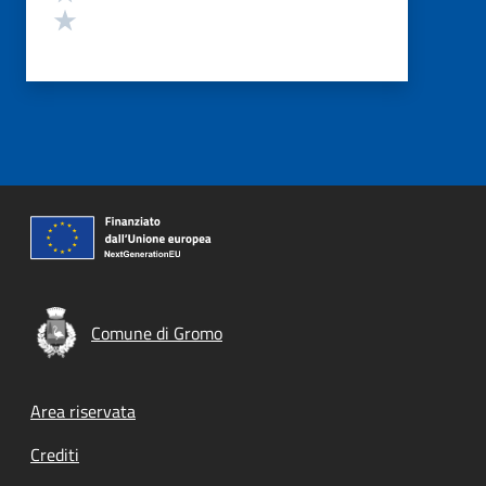
Valuta 1 stelle su 5
Comune di Gromo
Footer menu
Area riservata
Crediti