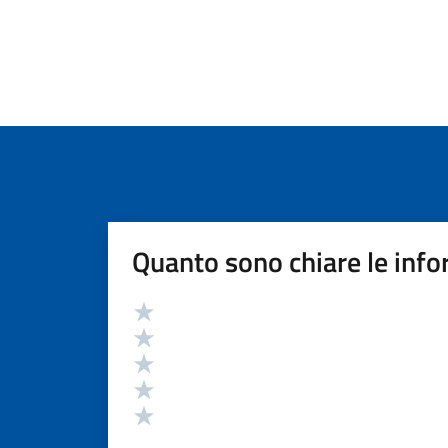
Quanto sono chiare le info
Valutazione
Valuta 5 stelle su 5
Valuta 4 stelle su 5
Valuta 3 stelle su 5
Valuta 2 stelle su 5
Valuta 1 stelle su 5