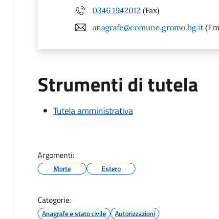
0346 1942012
(Fax)
anagrafe@comune.gromo.bg.it
(Ema
Strumenti di tutela
Tutela amministrativa
Argomenti:
Morte
Estero
Categorie:
Anagrafe e stato civile
Autorizzazioni