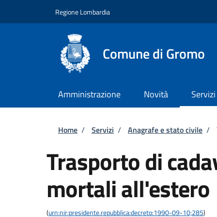
Salta al contenuto principale
Skip to footer content
Regione Lombardia
Comune di Gromo
Amministrazione
Novità
Servizi
Briciole di pane
Home
/
Servizi
/
Anagrafe e stato civile
/
Trasporto di cadav
mortali all'estero
(
urn:nir:presidente.repubblica:decreto:1990-09-10;285
)