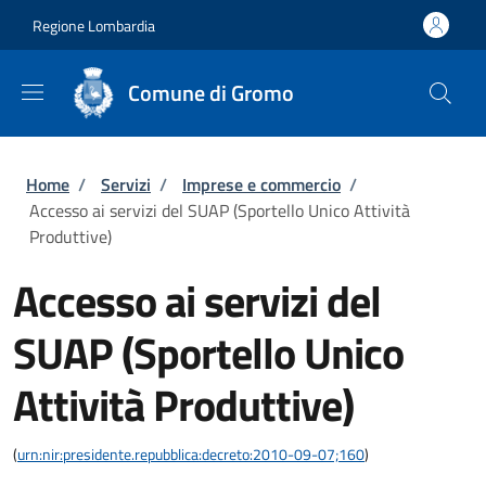
Salta al contenuto principale
Skip to footer content
Regione Lombardia
Comune di Gromo
Briciole di pane
Home
/
Servizi
/
Imprese e commercio
/
Accesso ai servizi del SUAP (Sportello Unico Attività
Produttive)
Accesso ai servizi del
SUAP (Sportello Unico
Attività Produttive)
(
urn:nir:presidente.repubblica:decreto:2010-09-07;160
)