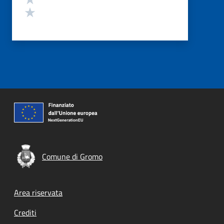
Valuta 1 stelle su 5
Comune di Gromo
Footer menu
Area riservata
Crediti