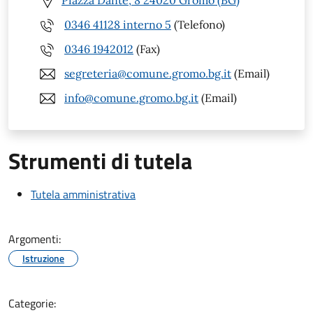
Piazza Dante, 8 24020 Gromo (BG)
0346 41128 interno 5
(Telefono)
0346 1942012
(Fax)
segreteria@comune.gromo.bg.it
(Email)
info@comune.gromo.bg.it
(Email)
Strumenti di tutela
Tutela amministrativa
Argomenti:
Istruzione
Categorie: