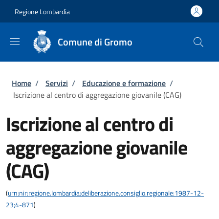
Salta al contenuto principale
Skip to footer content
Regione Lombardia
Comune di Gromo
Briciole di pane
Home
/
Servizi
/
Educazione e formazione
/
Iscrizione al centro di aggregazione giovanile (CAG)
Iscrizione al centro di
aggregazione giovanile
(CAG)
(
urn:nir:regione.lombardia:deliberazione.consiglio.regionale:1987-12-
23;4-871
)