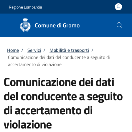
Salta al contenuto principale
Skip to footer content
Regione Lombardia
Comune di Gromo
Briciole di pane
Home
/
Servizi
/
Mobilità e trasporti
/
Comunicazione dei dati del conducente a seguito di
accertamento di violazione
Comunicazione dei dati
del conducente a seguito
di accertamento di
violazione