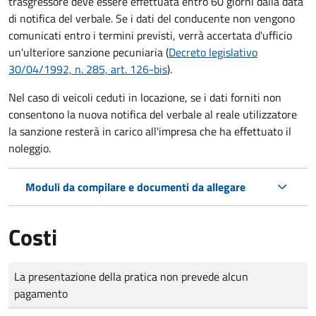
trasgressore deve essere effettuata entro 60 giorni dalla data
di notifica del verbale.
Se i dati del conducente non vengono
comunicati entro i termini previsti, verrà accertata d'ufficio
un'ulteriore sanzione pecuniaria (
Decreto legislativo
30/04/1992, n. 285, art. 126-bis
).
Nel caso di veicoli ceduti in locazione, se i dati forniti non
consentono la nuova notifica del verbale al reale utilizzatore
la sanzione resterà in carico all'impresa che ha effettuato il
noleggio.
Moduli da compilare e documenti da allegare
Costi
Tipo di pagamento
Importo
La presentazione della pratica non prevede alcun
pagamento