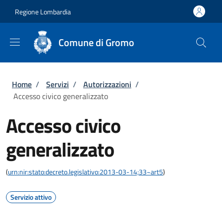
Salta al contenuto principale
Skip to footer content
Regione Lombardia
Comune di Gromo
Briciole di pane
Home
/
Servizi
/
Autorizzazioni
/
Accesso civico generalizzato
Accesso civico
generalizzato
(
urn:nir:stato:decreto.legislativo:2013-03-14;33~art5
)
Servizio attivo