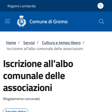
Salta al contenuto principale
Skip to footer content
Regione Lombardia
Comune di Gromo
Briciole di pane
Home
/
Servizi
/
Cultura e tempo libero
/
Iscrizione all'albo comunale delle associazioni
Iscrizione all'albo
comunale delle
associazioni
(Regolamento comunale)
Servizio attivo