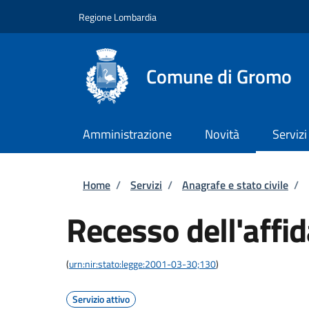
Salta al contenuto principale
Skip to footer content
Regione Lombardia
Comune di Gromo
Amministrazione
Novità
Servizi
Briciole di pane
Home
/
Servizi
/
Anagrafe e stato civile
/
Recesso dell'affi
(
urn:nir:stato:legge:2001-03-30;130
)
Servizio attivo