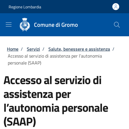
Salta al contenuto principale
Skip to footer content
Regione Lombardia
Comune di Gromo
Briciole di pane
Home
/
Servizi
/
Salute, benessere e assistenza
/
Accesso al servizio di assistenza per l’autonomia
personale (SAAP)
Accesso al servizio di
assistenza per
l’autonomia personale
(SAAP)