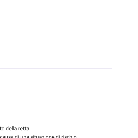
o della retta
causa di una situazione di rischio