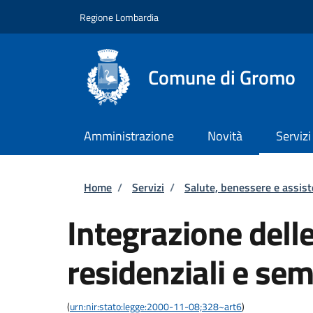
Salta al contenuto principale
Skip to footer content
Regione Lombardia
Comune di Gromo
Amministrazione
Novità
Servizi
Briciole di pane
Home
/
Servizi
/
Salute, benessere e assis
Integrazione delle
residenziali e sem
(
urn:nir:stato:legge:2000-11-08;328~art6
)