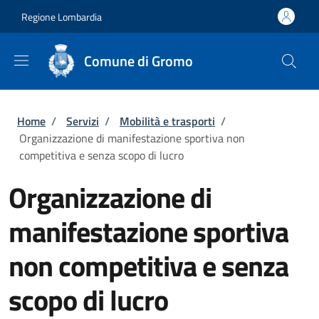
Salta al contenuto principale
Skip to footer content
Regione Lombardia
Comune di Gromo
Briciole di pane
Home
/
Servizi
/
Mobilità e trasporti
/
Organizzazione di manifestazione sportiva non
competitiva e senza scopo di lucro
Organizzazione di
manifestazione sportiva
non competitiva e senza
scopo di lucro