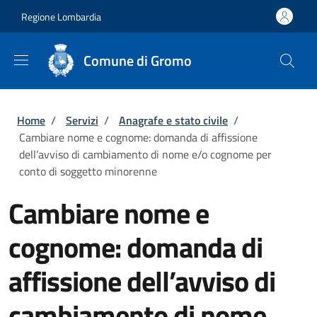
Salta al contenuto principale
Skip to footer content
Regione Lombardia
Comune di Gromo
Briciole di pane
Home
/
Servizi
/
Anagrafe e stato civile
/
Cambiare nome e cognome: domanda di affissione
dell’avviso di cambiamento di nome e/o cognome per
conto di soggetto minorenne
Cambiare nome e
cognome: domanda di
affissione dell’avviso di
cambiamento di nome