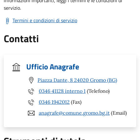
informazioni importanti, leggi i termini e le condizioni di
servizio.
Termini e condizioni di servizio
Contatti
Ufficio Anagrafe
Piazza Dante, 8 24020 Gromo (BG)
0346 41128 interno 1
(Telefono)
0346 1942012
(Fax)
anagrafe@comune.gromo.bg.it
(Email)