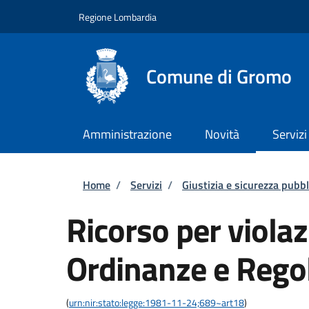
Salta al contenuto principale
Skip to footer content
Regione Lombardia
Comune di Gromo
Amministrazione
Novità
Servizi
Briciole di pane
Home
/
Servizi
/
Giustizia e sicurezza pubbl
Ricorso per violaz
Ordinanze e Rego
(
urn:nir:stato:legge:1981-11-24;689~art18
)