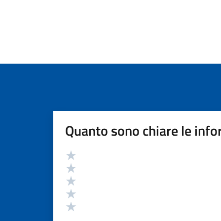
Quanto sono chiare le info
Valutazione
Valuta 5 stelle su 5
Valuta 4 stelle su 5
Valuta 3 stelle su 5
Valuta 2 stelle su 5
Valuta 1 stelle su 5