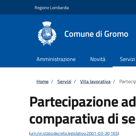
Salta al contenuto principale
Skip to footer content
Regione Lombardia
Comune di Gromo
Amministrazione
Novità
Servizi
Briciole di pane
Home
/
Servizi
/
Vita lavorativa
/
Parteci
Partecipazione a
comparativa di se
(
urn:nir:stato:decreto.legislativo:2001-03-30;165
)