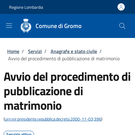
Salta al contenuto principale
Skip to footer content
Regione Lombardia
Comune di Gromo
Briciole di pane
Home
/
Servizi
/
Anagrafe e stato civile
/
Avvio del procedimento di pubblicazione di matrimonio
Avvio del procedimento di
pubblicazione di
matrimonio
(
urn:nir:presidente.repubblica:decreto:2000-11-03;396
)
Servizio attivo