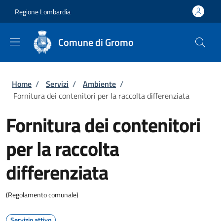
Salta al contenuto principale
Skip to footer content
Regione Lombardia
Comune di Gromo
Briciole di pane
Home
/
Servizi
/
Ambiente
/
Fornitura dei contenitori per la raccolta differenziata
Fornitura dei contenitori
per la raccolta
differenziata
(Regolamento comunale)
Servizio attivo