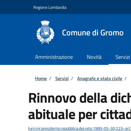
Salta al contenuto principale
Skip to footer content
Regione Lombardia
Comune di Gromo
Amministrazione
Novità
Servizi
Briciole di pane
Home
/
Servizi
/
Anagrafe e stato civile
/
Rinnovo della dic
abituale per citta
(
urn:nir:presidente.repubblica:decreto:1989-05-30;223~art